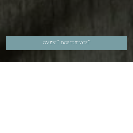
OVERIŤ DOSTUPNOSŤ
Dvojlôžková izba s oddelenými
posteľami 03
Priestranná dvojlôžková izba, ktorá má šatník,
rýchlovarnú kanvicu a súkromnú kúpeľňu s sprchou a
fénom. Izba disponuje 2 posteľami.